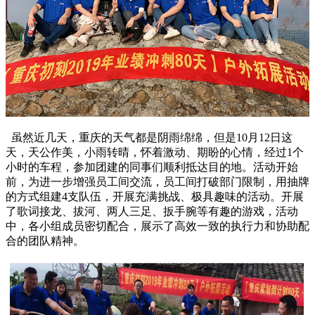
虽然近几天，重庆的天气都是阴雨绵绵，但是10月12日这
天，天公作美，小雨转晴，怀着激动、期盼的心情，经过1个
小时的车程，参加团建的同事们顺利抵达目的地。活动开始
前，为进一步增强员工间交流，员工间打破部门限制，用抽牌
的方式组建4支队伍，开展充满挑战、极具趣味的活动。开展
了歌词接龙、拔河、两人三足、扳手腕等有趣的游戏，活动
中，各小组成员密切配合，展示了高效一致的执行力和协助配
合的团队精神。