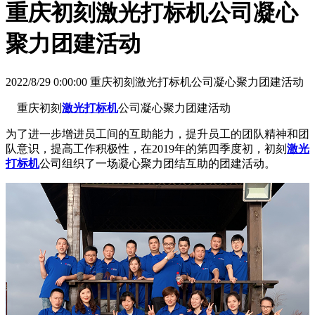
重庆初刻激光打标机公司凝心
聚力团建活动
2022/8/29 0:00:00 重庆初刻激光打标机公司凝心聚力团建活动
重庆初刻
激光打标机
公司凝心聚力团建活动
为了进一步增进员工间的互助能力，提升员工的团队精神和团
队意识，提高工作积极性，在2019年的第四季度初，初刻
激光
打标机
公司组织了一场凝心聚力团结互助的团建活动。