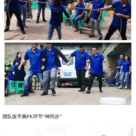
团队扳手腕PK环节“神同步”