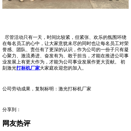
尽管活动只有一天，时间比较紧，但紧张、欢乐的氛围环绕
在每名员工的心中，让大家意犹未尽的同时也让每名员工对荣
誉感、团队、责任有了更深的认识，作为公司的一份子只有凝
心聚力、激流勇进、奋发有为、敢于担当，才能在推进公司事
业发展上有更大作为，才能为公司事业发展作更大贡献。 初
刻激光
打标机厂家
大家庭欢迎您的加入。
公司劳动成果，复制标明：激光打标机厂家
分享到：
网友热评