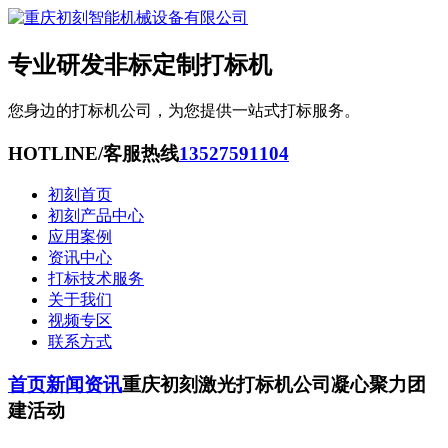
专业研发非标定制打标机
您身边的打标机公司，为您提供一站式打标服务。
HOTLINE/客服热线
13527591104
初刻首页
初刻产品中心
应用案例
资讯中心
打标技术服务
关于我们
视频专区
联系方式
首页
新闻资讯
重庆初刻激光打标机公司凝心聚力团
建活动