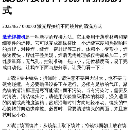
式
2022/8/27 0:00:00 激光焊接机不同镜片的清洗方式
激光焊接机
是一种新型的焊接方法。它主要用于薄壁材料和精
细零件的焊接。它可以完成高纵横比，小焊缝宽度和热影响区
的点焊，对接焊，缝焊，密封焊等工作。体积小，变形小，焊
接速度快，焊缝平整美观，焊后无需处理或仅需简单加工，焊
缝质量高，无气孔，控制准确，焦点小，定位精度高，易于完
成自动化。让我在下面与您分享。让我们看一下：
1.清洁集中镜头：拆卸时，请注意不要用力过大，也不要与
硬物碰撞。有必要确保设备正在运行。必须有足够的气压。聚
光镜的清洁原理是尽可能清洁而不污染。当有污染时，需要及
时清洗。清洁镜头时，请使用实验室级柔软的棉球，浸入适量
的丙酮或高纯度酒精，然后沿顺时针方向轻轻移动。镜头的中
心旋转并向边缘摩擦。必要时，需要清洁镜头的两面，并且擦
拭时应小心。
2.清洁镜面镜片：从镜架上取下镜片；将镜纸面朝上放在镜