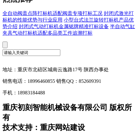
全自动阀盖点阵打标机适配阀盖专项打标工况
封闭式激光打
标机的性能优势与行业应用
小型台式法兰旋转打标机产品优
势介绍
封闭式气动打标机金属铭牌精准打标设备
半自动气缸
夹具气动打标机适配多品类工件追溯打标
地址：重庆市北碚区城南云逸路17号 陕西办事处
销售电话：18996460855 销售QQ：852609391
手机：18983184488
重庆初刻智能机械设备有限公司 版权所
有
技术支持：重庆网站建设