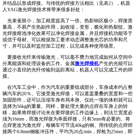
并结晶以形成焊接。与传统的焊接方法相比（见表2），机器
人YAG激光焊接技术将带来很多好处：
光束雀斑小，加工精度提高了一倍。热影响区极小，焊接质
量高，不易产生热副作用，如收缩，变形，脆化和热裂纹。激
光焊接熔池净化效果可以净化焊接金属，并且焊接机功能等于
或优于母材。可以根据加工要求动态调整激光芯的功率和尺
寸，并可以及时监控加工过程，以完成各种使用场景。
要接收光纤来传输激光，可以毫不费力地完成如何从空间中
分离能源和处理设备的工作。金属
激光焊接机
产生的光能可以
通过小直径的光纤传输到远距离站，机器人可以完成工件的焊
接。
在汽车工业中，作为汽车的重要组成部分，车身成本约占整
辆汽车的20％。它接受激光焊接，可以遮盖重叠的宽度和一些
加固部件，还可以压缩车身布局本身。仅此一项的体积就可以
选择为56kg的重量。同样，要处理大量的点焊在车身上的转
移，如果将焊接讨论夹在要焊接的工件边缘上，则法兰宽度必
须为16mm，而激光焊接为单面焊接，只有5mm有必要的。将
点焊更改为激光焊，每辆车可节流40kg的钢。用传统的点焊焊
接两个0.8mm钢板冲压件，平均为20点/min，焊枪为25mm，即