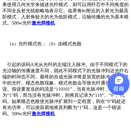
果使用几何光学来描述光纤模式，则可以用纤芯中不同角度的
不同全反射光线粗略地表示它。临界角θc附近的入射光为最高
阶模式，入射角较大的光为低阶模式，沿轴传播的光为基本模
式。500w光纤
激光焊接机
（a）光纤模式色；（b）由模式色散
引起的误码A光从光纤的左端注入脉冲。由于不同模式下的
光沿轴的传播速度不同，因此不同模式下的光脉冲到达光纤右
端的时间也不同。最终的合成光脉冲将是加宽的脉冲，即光纤
中的光纤。模态色散现象。模式色散会导致光纤通信中的错
误。假设要发送的码流是“110101”，当有光脉冲时，将其记录
为“1”码，而当没有光脉冲时，则将其记录为“110”。“0”。代
码。如果模态色散使光脉冲扩展到一定程度，则在“0”码处还
有光功率，可以很容易地将其判断为“1”码，这是一个错误
码。500w光纤
激光焊接机