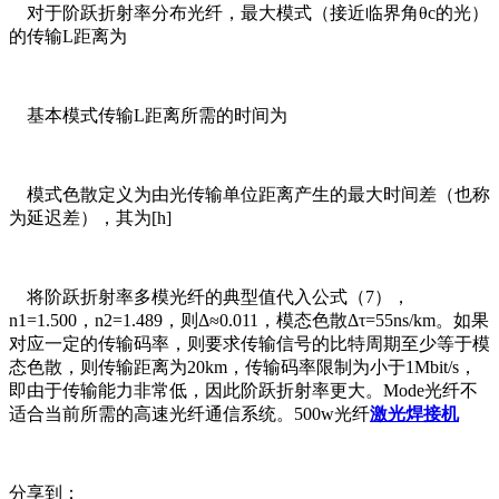
对于阶跃折射率分布光纤，最大模式（接近临界角θc的光）
的传输L距离为
基本模式传输L距离所需的时间为
模式色散定义为由光传输单位距离产生的最大时间差（也称
为延迟差），其为[h]
将阶跃折射率多模光纤的典型值代入公式（7），
n1=1.500，n2=1.489，则Δ≈0.011，模态色散Δτ=55ns/km。如果
对应一定的传输码率，则要求传输信号的比特周期至少等于模
态色散，则传输距离为20km，传输码率限制为小于1Mbit/s，
即由于传输能力非常低，因此阶跃折射率更大。Mode光纤不
适合当前所需的高速光纤通信系统。500w光纤
激光焊接机
分享到：