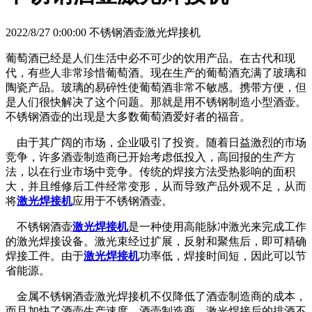
2022/8/27 0:00:00 不锈钢酒壶激光焊接机
葡萄酒已经是人们生活中必不可少的饮用产品。在古代和现
代，有些人非常珍惜葡萄酒。现在生产的葡萄酒充满了玻璃和
陶瓷产品。玻璃的易碎性使葡萄酒非常不敏感。携带方便，但
是人们很快解决了这个问题。那就是用不锈钢制造小型酒壶。
不锈钢酒壶的出现是大多数葡萄酒爱好者的福音。
由于其广阔的市场，企业吸引了投资。随着日益激烈的市场
竞争，许多酒壶制造商已开始考虑低投入，高回报的生产方
法，以在行业市场中竞争。传统的焊接方法受热影响的面积
大，并且维修后工件经常变形，从而导致产品外观不足，从而
将
激光焊接机
应用于不锈钢酒壶。
不锈钢酒壶
激光焊接机
是一种使用高能脉冲激光来完成工作
的激光焊接设备。激光束经过扩展，反射和聚焦后，即可精确
焊接工件。由于
激光焊接机
功率低，焊接时间短，因此可以节
省能源。
金属不锈钢酒壶激光焊接机不仅降低了酒壶制造商的成本，
而且加快了酒壶生产速度。酒壶制造商。激光焊接后的排酒不