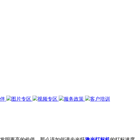
伙伴
图片专区
视频专区
服务政策
客户培训
发明更高的价值，那么该如何进步光纤
激光打标机
的打标速度