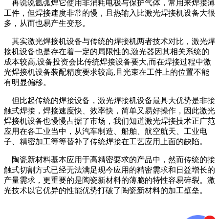
再说说氩弧焊它使用非消耗电极与保护气体，常用来焊接薄
工件，但焊接速度非常的慢，且热输入比激光焊接机设备大很
多，从而也易产生变形。
其实激光焊接机设备与传统的焊接机两者技术对比，激光焊
接机设备也是存在着一定的局限性的,激光器因其相关系统的
成本较高,设备投资会比传统焊接设备要大,而在焊接过程中激
光焊接机设备装配精度要求较高,且光束在工件上的位置不能
有明显偏移。
但比起传统的焊接设备，激光焊接机设备最具大优势是非接
触式焊接，焊接速度快、效率快，简单又易好操作，因此激光
焊接机设备也慢慢占据了市场，我们知道激光焊接技术正广范
应用在各工业当中，从汽车制造、船舶、航空航天、工业电
子、精密加工等等替补了传统焊接在工艺应用上面的缺陷。
陶瓷新材料基本应用于高精密要求的产品中，然而传统的接
触式切割方式已经无法满足现今应用的精密需求和日益增长的
产量需求，更重要的是陶瓷新材料的薄脆的特性容易碎裂。激
光技术以它优异的性能优势打破了陶瓷新材料的加工壁垒。