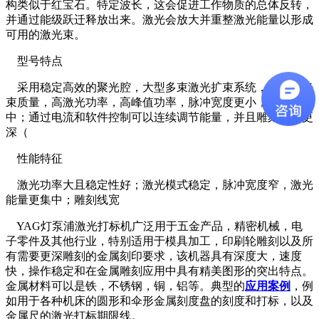
构类似于红宝石。特定波长，这会促进工作物质的总体反转，
并通过能级跃迁释放出来。激光会放大并重整激光能量以形成
可用的激光束。
型号特点
采用稳定高效的聚光腔，大型多束激光扩束系统，更好的光
束质量，高激光功率，高峰值功率，脉冲宽度更小，能量更集
中；通过电流和软件控制可以连续调节能量，并且雕刻深度更
深（
性能特征
激光功率大且稳定性好；激光模式稳定，脉冲宽度窄，激光
能量更集中；雕刻线宽
YAG灯泵浦激光打标机广泛用于五金产品，精密机械，电
子零件及其他行业，特别适用于模具加工，印刷轮雕刻以及所
有需要更深雕刻的金属刻印要求，该机器具有深度大，速度
快，操作稳定和在金属雕刻应用中具有精美图形的突出特点。
金属材料可以是铁，不锈钢，铜，铝等。典型的
应用案例
，例
如用于各种机床的圆形和伞形金属刻度盘的刻度和打标，以及
金属尺的激光打标期限线。