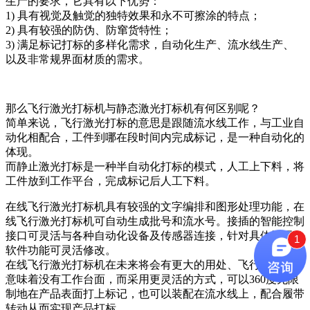
生产的要求，它具有以下优势：
1) 具有视觉及触觉的独特效果和永不可擦涂的特点；
2) 具有较强的防伪、防窜货特性；
3) 满足标记打标的多样化需求，自动化生产、流水线生产、
以及非常规界面材质的需求。
那么飞行激光打标机与静态激光打标机有何区别呢？
简单来说，飞行激光打标的意思是跟随流水线工作，与工业自
动化相配合，工件到哪在段时间内完成标记，是一种自动化的
体现。
而静止激光打标是一种半自动化打标的模式，人工上下料，将
工件放到工作平台，完成标记后人工下料。
在线飞行激光打标机具有较强的文字编排和图形处理功能，在
线飞行激光打标机可自动生成批号和流水号。接插的智能控制
接口可灵活与各种自动化设备及传感器连接，针对具体情况，
1
软件功能可灵活修改。
在线飞行激光打标机在未来将会有更大的用处、飞行动态打标
意味着没有工作台面，而采用更灵活的方式，可以360度无限
制地在产品表面打上标记，也可以装配在流水线上，配合履带
转动从而实现产品打标。