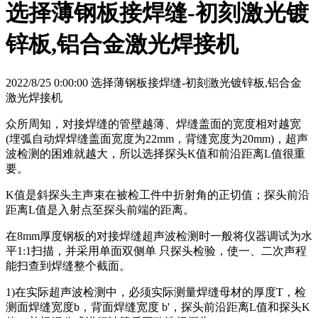
选择薄钢板接焊缝-初刻激光镀
锌板,铝合金激光焊接机
2022/8/25 0:00:00 选择薄钢板接焊缝-初刻激光镀锌板,铝合金
激光焊接机
众所周知，对接焊缝的管壁越薄、焊缝盖面的宽度相对越宽
(埋弧自动焊焊缝盖面宽度为22mm，背缝宽度为20mm)，超声
波检测的困难就越大，所以选择探头K值和前沿距离L值很重
要。
K值是斜探头主声束在被检工件中折射角的正切值；探头前沿
距离L值是入射点至探头前端的距离。
在8mm厚度钢板的对接焊缝超声波检测时一般将仪器调试为水
平1:1扫描，并采用单面双侧单 只探头检验，使一、二次声程
能扫查到焊缝整个截面。
1)在实际超声波检测中，必须实际测量焊缝母材的厚度T，检
测面焊缝宽度b，背面焊缝宽度 b'，探头前沿距离L值和探头K