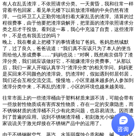
有人在乱丢渣滓，不依照请求分类。一天黄昏，我和往常一样
背着书包回家，看见单元楼下以前放渣滓桶的中央仍然有渣
滓。一位环卫工人正勤劳地清扫着大家乱丢的渣滓。清算的过
程很费事，由于他要把渣滓袋解开，把里面的渣滓依照请求分
类之后才干投放。看到这一幕，我心中充溢了自责，这些渣滓
中，不是也有我丢过的吗？
晚上，我在餐桌上把楼下的事情通知了爸妈。爸妈忽然缄默
了，过了良久，爸爸说道：“我们真不应该只为了本人的便当
而给他人形成费事……”妈妈也说：“对啊，既然南京倡导了渣
滓分类，我们就应该做好它，不能嫌渣滓分类费事。”从那以
后，我们一家人开端认真学习“渣滓分类”的相关学问。妈妈更
是买回来不同颜色的渣滓袋。扔渣滓时，假如遇到邻居邻居，
我们还会互相交流交流。慢慢地，小区里越来越多的人参加到
渣滓分类中来，不再乱扔渣滓，小区的环境也越来越美啦。
往常市面上的一些渣滓桶由于塑料材质来源不清，可能会带有
一些放射性物质或有害挥发性物质，存在一定的安康隐患，而
不锈钢材质的渣滓桶不只少有此类问题，也容易清洗。因而遭
到了普遍的应用。说到不锈钢渣滓桶，初刻激光小编就得和大
家说说关于激光焊接在不锈钢产品中的运用了。
由于不锈钢耐空气、蒸汽、水等弱腐蚀介质和酸、碱、盐等化