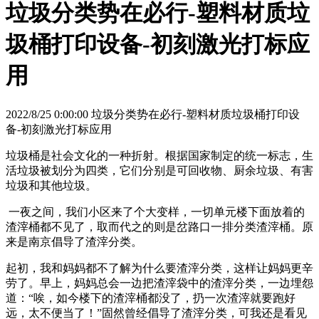
垃圾分类势在必行-塑料材质垃
圾桶打印设备-初刻激光打标应
用
2022/8/25 0:00:00 垃圾分类势在必行-塑料材质垃圾桶打印设
备-初刻激光打标应用
垃圾桶是社会文化的一种折射。根据国家制定的统一标志，生
活垃圾被划分为四类，它们分别是可回收物、厨余垃圾、有害
垃圾和其他垃圾。
一夜之间，我们小区来了个大变样，一切单元楼下面放着的
渣滓桶都不见了，取而代之的则是岔路口一排分类渣滓桶。原
来是南京倡导了渣滓分类。
起初，我和妈妈都不了解为什么要渣滓分类，这样让妈妈更辛
劳了。早上，妈妈总会一边把渣滓袋中的渣滓分类，一边埋怨
道：“唉，如今楼下的渣滓桶都没了，扔一次渣滓就要跑好
远，太不便当了！”固然曾经倡导了渣滓分类，可我还是看见