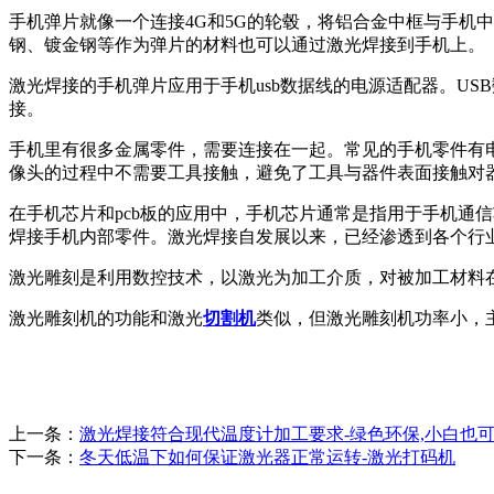
手机弹片就像一个连接4G和5G的轮毂，将铝合金中框与手机
钢、镀金钢等作为弹片的材料也可以通过激光焊接到手机上。
激光焊接的手机弹片应用于手机usb数据线的电源适配器。U
接。
手机里有很多金属零件，需要连接在一起。常见的手机零件有
像头的过程中不需要工具接触，避免了工具与器件表面接触对
在手机芯片和pcb板的应用中，手机芯片通常是指用于手机通
焊接手机内部零件。激光焊接自发展以来，已经渗透到各个行
激光雕刻是利用数控技术，以激光为加工介质，对被加工材料
激光雕刻机的功能和激光
切割机
类似，但激光雕刻机功率小，
上一条：
激光焊接符合现代温度计加工要求-绿色环保,小白也
下一条：
冬天低温下如何保证激光器正常运转-激光打码机