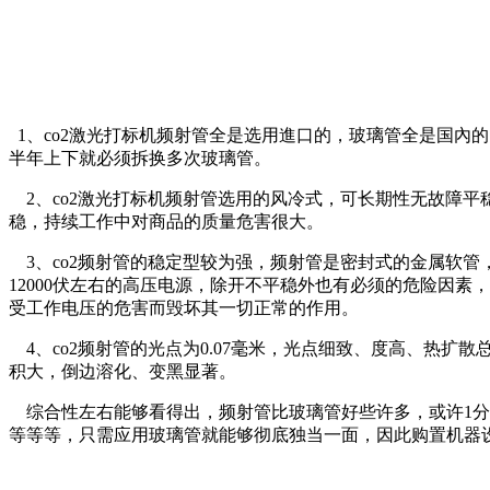
1、co2激光打标机频射管全是选用進口的，玻璃管全是国內的
半年上下就必须拆换多次玻璃管。
2、co2激光打标机频射管选用的风冷式，可长期性无故障
稳，持续工作中对商品的质量危害很大。
3、co2频射管的稳定型较为强，频射管是密封式的金属软管
12000伏左右的高压电源，除开不平稳外也有必须的危险因
受工作电压的危害而毁坏其一切正常的作用。
4、co2频射管的光点为0.07毫米，光点细致、度高、热扩
积大，倒边溶化、变黑显著。
综合性左右能够看得出，频射管比玻璃管好些许多，或许1分
等等等，只需应用玻璃管就能够彻底独当一面，因此购置机器