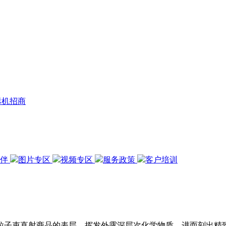
标机招商
伙伴
图片专区
视频专区
服务政策
客户培训
粒子束直射商品的表层，挥发外露深层次化学物质，进而刻出精