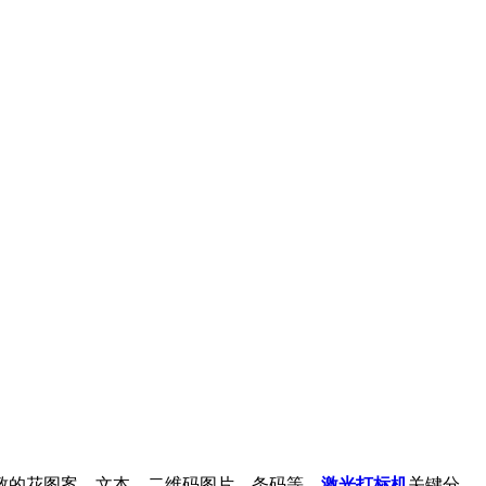
致的花图案、文本、二维码图片、条码等。
激光打标机
关键分