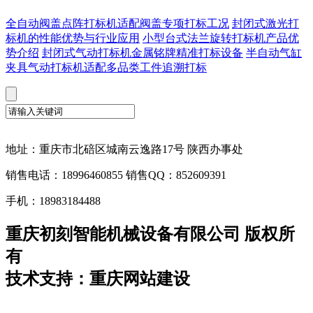
全自动阀盖点阵打标机适配阀盖专项打标工况
封闭式激光打
标机的性能优势与行业应用
小型台式法兰旋转打标机产品优
势介绍
封闭式气动打标机金属铭牌精准打标设备
半自动气缸
夹具气动打标机适配多品类工件追溯打标
地址：重庆市北碚区城南云逸路17号 陕西办事处
销售电话：18996460855 销售QQ：852609391
手机：18983184488
重庆初刻智能机械设备有限公司 版权所
有
技术支持：重庆网站建设