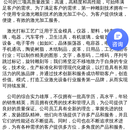
公司的三项高质量政策：高速，高精度和高性能，可始终满
足客户的需求。为了满足客户的需求，第一种雕刻技术拥有一
个使用专业激光雕刻技术的激光加工中心。为客户提供快速，
便捷，有效的激光加工服务。
激光打标工艺广泛用于五金模具，仪器，塑料，钟表，玻
璃，电器，汽车零件，卫生洁具，有机玻璃，金银首饰，精密
设备，电子零件（如如IC，晶体振荡器，电容器，电阻等），
手机通讯，陶瓷树脂，木纸制品，皮革，日用品，工艺礼品等
行业；可以制作精美的图形，文字，条形码，二维码，序列号
跳过标记，旋转雕刻等；我们将坚定不移地致力于自身的专业
化，技术化，生产标准化和管理现代化建设，以打造具有长期
活力的民族品牌，并通过技术创新和服务成功帮助客户，创造
价值。模式，打造工业激光设备行业服务第一品牌，从而实现
可持续发展。
公司的综合实力雄厚，不仅拥有一批高学历，高水平，年轻
的销售精英，而且拥有优秀的技术和管理人员，为公司提供了
良好的质量保证。公司员工具有全新的理念，掌握先进的技
术，发扬团队精神。他们向市场提供了许多产品和服务，并且
它们的性能还在不断提高。同时，公司也在不断追求技术进
步，为有各种需求的客户提供多方位，多角度的产品和服务。