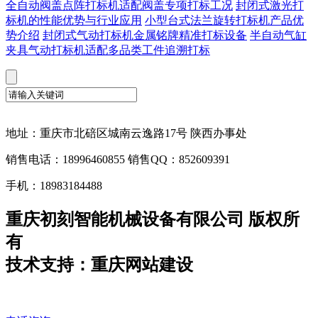
全自动阀盖点阵打标机适配阀盖专项打标工况
封闭式激光打
标机的性能优势与行业应用
小型台式法兰旋转打标机产品优
势介绍
封闭式气动打标机金属铭牌精准打标设备
半自动气缸
夹具气动打标机适配多品类工件追溯打标
地址：重庆市北碚区城南云逸路17号 陕西办事处
销售电话：18996460855 销售QQ：852609391
手机：18983184488
重庆初刻智能机械设备有限公司 版权所
有
技术支持：重庆网站建设