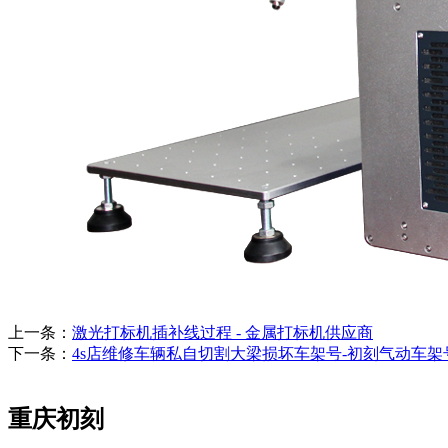
上一条：
激光打标机插补线过程 - 金属打标机供应商
下一条：
4s店维修车辆私自切割大梁损坏车架号-初刻气动车
重庆初刻