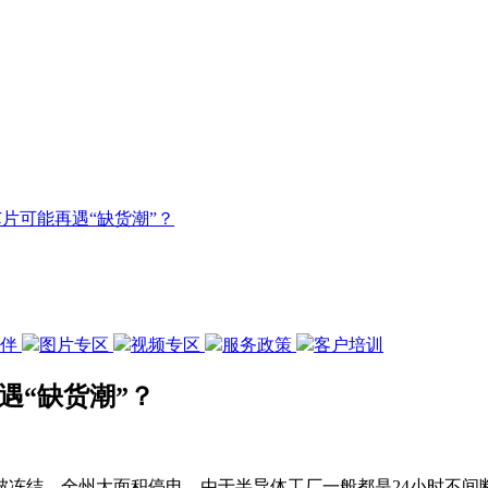
片可能再遇“缺货潮”？
伙伴
图片专区
视频专区
服务政策
客户培训
遇“缺货潮”？
被冻结，全州大面积停电。由于半导体工厂一般都是24小时不间