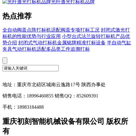
光纤激光打标机品牌
热点推荐
全自动阀盖点阵打标机适配阀盖专项打标工况
封闭式激光打
标机的性能优势与行业应用
小型台式法兰旋转打标机产品优
势介绍
封闭式气动打标机金属铭牌精准打标设备
半自动气缸
夹具气动打标机适配多品类工件追溯打标
地址：重庆市北碚区城南云逸路17号 陕西办事处
销售电话：18996460855 销售QQ：852609391
手机：18983184488
重庆初刻智能机械设备有限公司 版权所
有