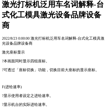
激光打标机泛用车名词解释-台
式化工模具激光设备品牌设备
商
2022/8/23 0:00:00 激光打标机泛用车名词解释-台式化工模具激
光设备品牌设备商
激光座标显示
?本画面同时显示四组座标。
?可透过「座标切换」功能，切换目前大座标的显示座标。
F(进给速率)
?显示使用者设定之进给速率。
?显示机台的实际进给速率。