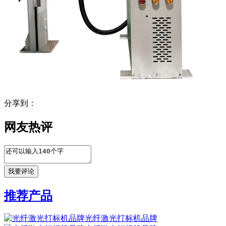
分享到：
网友热评
推荐产品
光纤激光打标机品牌