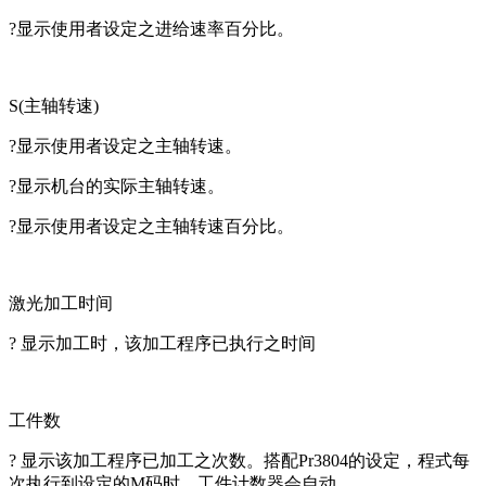
?显示使用者设定之进给速率百分比。
S(主轴转速)
?显示使用者设定之主轴转速。
?显示机台的实际主轴转速。
?显示使用者设定之主轴转速百分比。
激光加工时间
? 显示加工时，该加工程序已执行之时间
工件数
? 显示该加工程序已加工之次数。搭配Pr3804的设定，程式每
次执行到设定的M码时，工件计数器会自动