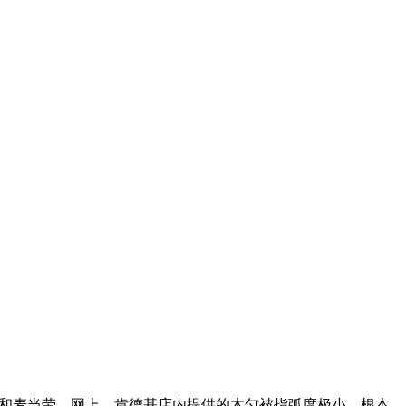
基和麦当劳。网上，肯德基店内提供的木勺被指弧度极小，根本