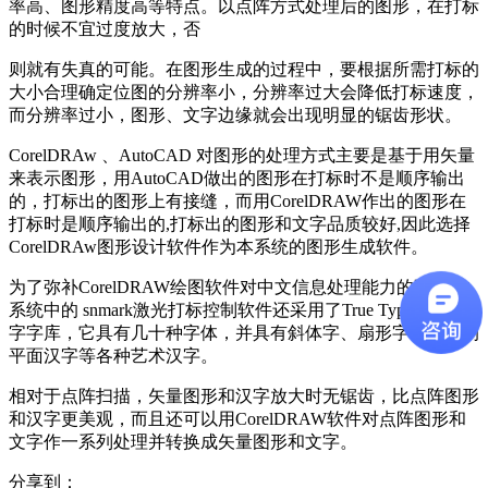
率高、图形精度高等特点。以点阵方式处理后的图形，在打标
的时候不宜过度放大，否
则就有失真的可能。在图形生成的过程中，要根据所需打标的
大小合理确定位图的分辨率小，分辨率过大会降低打标速度，
而分辨率过小，图形、文字边缘就会出现明显的锯齿形状。
CorelDRAw 、AutoCAD 对图形的处理方式主要是基于用矢量
来表示图形，用AutoCAD做出的图形在打标时不是顺序输出
的，打标出的图形上有接缝，而用CorelDRAW作出的图形在
打标时是顺序输出的,打标出的图形和文字品质较好,因此选择
CorelDRAw图形设计软件作为本系统的图形生成软件。
为了弥补CorelDRAW绘图软件对中文信息处理能力的不足,本
系统中的 snmark激光打标控制软件还采用了True Type 矢量汉
字字库，它具有几十种字体，并具有斜体字、扇形字、填充的
平面汉字等各种艺术汉字。
相对于点阵扫描，矢量图形和汉字放大时无锯齿，比点阵图形
和汉字更美观，而且还可以用CorelDRAW软件对点阵图形和
文字作一系列处理并转换成矢量图形和文字。
分享到：