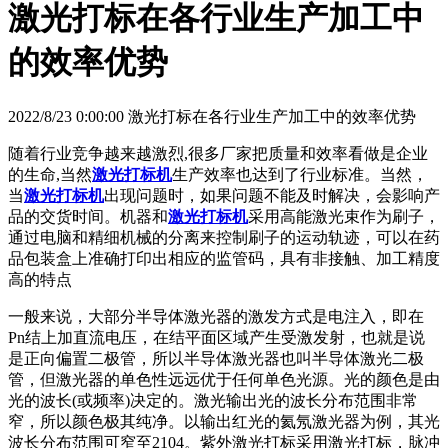
激光打标在各行业生产加工中
的效率优势
2022/8/23 0:00:00 激光打标在各行业生产加工中的效率优势
随着行业竞争越来越激烈,很多厂家把质量和效率看做是企业
的生命,当然
激光打标机
生产效率也达到了行业标准。当然，
当
激光打标机
出现问题时，如果问题不能及时解决，会影响产
品的交货时间。机器和
激光打标机
采用高能激光束作为刷子，
通过电脑和精细机械的分离来控制刷子的运动轨迹，可以在药
品包装盒上准确打印出相应的监管码，具有非接触、加工精度
高的特点
一般来说，大部分半导体激光器的激发方式是电注入，即在
Pn结上加直流电压，在结平面区域产生受激发射，也就是说
是正向偏置二极管，所以半导体激光器也叫半导体激光二极
管，但激光器的单色性远远优于任何单色光源。光的颜色是由
光的波长(或频率)决定的。激光输出光的波长分布范围非常
窄，所以颜色极其纯净。以输出红光的氦氖激光器为例，其光
波长分布范围可窄至2104。紫外激光打标采用激光打标，脉冲