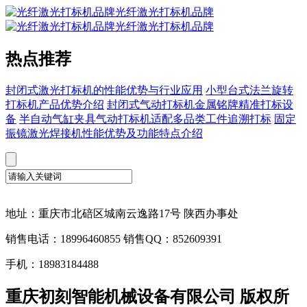
光纤激光打标机品牌
光纤激光打标机品牌
热点推荐
封闭式激光打标机的性能优势与行业应用
小型台式法兰旋转
打标机产品优势介绍
封闭式气动打标机金属铭牌精准打标设
备
半自动气缸夹具气动打标机适配多品类工件追溯打标
固定
振镜激光焊接机性能优势及功能特点介绍
地址：重庆市北碚区城南云逸路17号 陕西办事处
销售电话：18996460855 销售QQ：852609391
手机：18983184488
重庆初刻智能机械设备有限公司 版权所